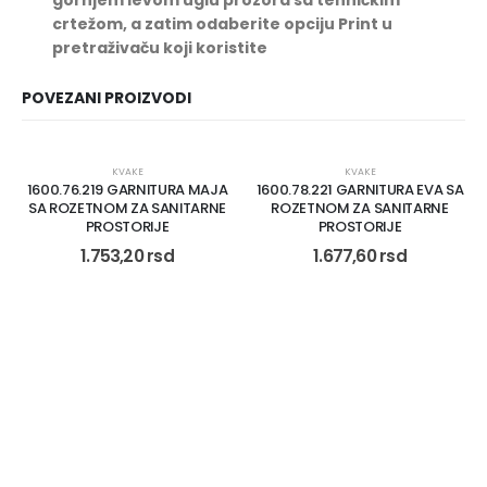
crtežom, a zatim odaberite opciju Print u
pretraživaču koji koristite
POVEZANI PROIZVODI
KVAKE
KVAKE
1600.76.219 GARNITURA MAJA
1600.78.221 GARNITURA EVA SA
SA ROZETNOM ZA SANITARNE
ROZETNOM ZA SANITARNE
PROSTORIJE
PROSTORIJE
1.753,20
rsd
1.677,60
rsd