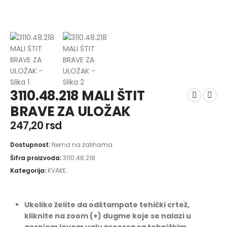
3110.48.218 MALI ŠTIT
BRAVE ZA ULOŽAK
247,20
rsd
Dostupnost:
Nema na zalihama
Šifra proizvoda:
3110.48.218
Kategorija:
KVAKE
Ukoliko želite da odštampate tehički crtež,
kliknite na zoom (+) dugme koje se nalazi u
gornjem levom uglu prozora sa tehničkim