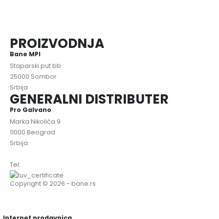
PROIZVODNJA
Bane MPI
Staparski put bb
25000 Sombor
Srbija
GENERALNI DISTRIBUTER
Pro Galvano
Marka Nikolića 9
11000 Beograd
Srbija
Tel:
+381 (0)11 316 0 216
Copyright © 2026 - bane.rs
Internet prodavnica