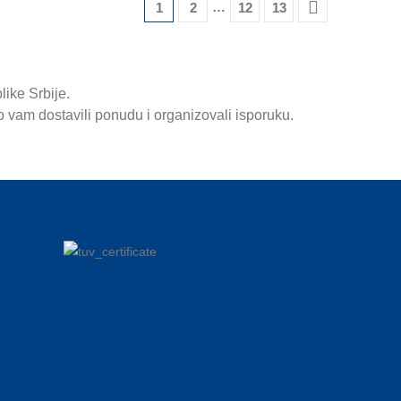
…
1
2
12
13
like Srbije.
 vam dostavili ponudu i organizovali isporuku.