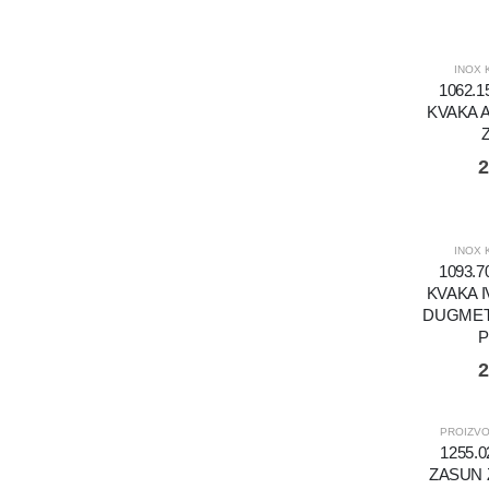
INOX 
1062.
KVAKA 
2
INOX 
1093.
KVAKA I
DUGMET
P
2
PROIZVO
1255.
ZASUN 