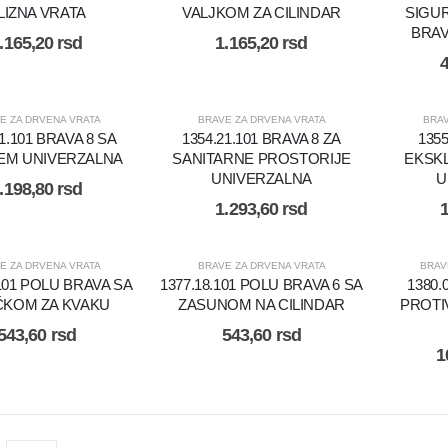
LIZNA VRATA
VALJKOM ZA CILINDAR
SIGU
BRAV
.165,20
rsd
1.165,20
rsd
E ZA DRVENA VRATA
BRAVE ZA DRVENA VRATA
BRAV
21.101 BRAVA 8 SA
1354.21.101 BRAVA 8 ZA
1355
EM UNIVERZALNA
SANITARNE PROSTORIJE
EKSKL
UNIVERZALNA
U
.198,80
rsd
1.293,60
rsd
E ZA DRVENA VRATA
BRAVE ZA DRVENA VRATA
BRAV
.101 POLU BRAVA SA
1377.18.101 POLU BRAVA 6 SA
1380.
ČKOM ZA KVAKU
ZASUNOM NA CILINDAR
PROTI
543,60
rsd
543,60
rsd
1