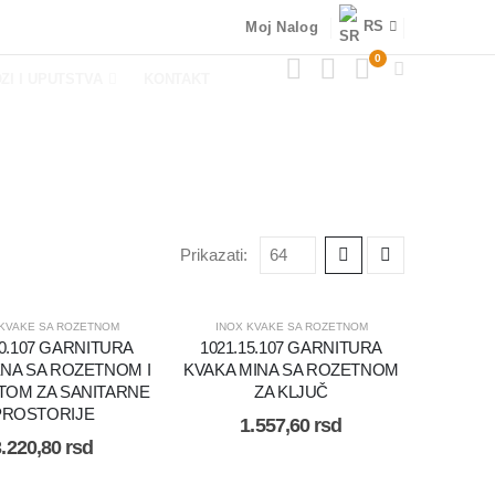
RS
Moj Nalog
0
ZI I UPUTSTVA
KONTAKT
Prikazati:
 KVAKE SA ROZETNOM
INOX KVAKE SA ROZETNOM
70.107 GARNITURA
1021.15.107 GARNITURA
ENA SA ROZETNOM I
KVAKA MINA SA ROZETNOM
OM ZA SANITARNE
ZA KLJUČ
PROSTORIJE
1.557,60
rsd
3.220,80
rsd