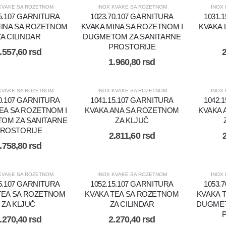
KVAKE SA ROZETNOM
INOX KVAKE SA ROZETNOM
INOX
15.107 GARNITURA
1023.70.107 GARNITURA
1031.
MINA SA ROZETNOM
KVAKA MINA SA ROZETNOM I
KVAKA 
ZA CILINDAR
DUGMETOM ZA SANITARNE
PROSTORIJE
.557,60
rsd
1.960,80
rsd
KVAKE SA ROZETNOM
INOX KVAKE SA ROZETNOM
INOX
70.107 GARNITURA
1041.15.107 GARNITURA
1042.
EA SA ROZETNOM I
KVAKA ANA SA ROZETNOM
KVAKA 
OM ZA SANITARNE
ZA KLJUČ
ROSTORIJE
2.811,60
rsd
.758,80
rsd
KVAKE SA ROZETNOM
INOX KVAKE SA ROZETNOM
INOX
15.107 GARNITURA
1052.15.107 GARNITURA
1053.
TEA SA ROZETNOM
KVAKA TEA SA ROZETNOM
KVAKA 
ZA KLJUČ
ZA CILINDAR
DUGMET
.270,40
rsd
2.270,40
rsd