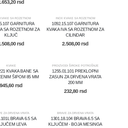
2.653,20
rsd
 KVAKE SA ROZETNOM
INOX KVAKE SA ROZETNOM
15.107 GARNITURA
1092.15.107 GARNITURA
VA SA ROZETNOM ZA
KVAKA IVA SA ROZETNOM ZA
KLJUČ
CILINDAR
2.508,00
rsd
2.508,00
rsd
KVAKE
PROIZVODI ŠIROKE POTROŠNJE
.221 KVAKA BANE SA
1255.01.101 PREKLOPNI
ENIM ŠIPOM 85 MM
ZASUN ZA DRVENA VRATA
200 MM
945,60
rsd
232,80
rsd
E ZA DRVENA VRATA
BRAVE ZA DRVENA VRATA
.101L BRAVA 6.5 SA
1301.18.104 BRAVA 6.5 SA
LJUČEM LEVA
KLJUČEM - BOJA MESINGA