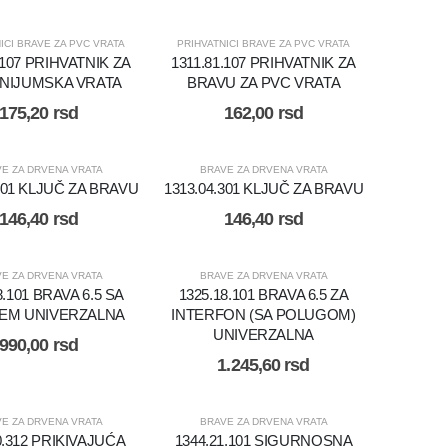
ICI BRAVE ZA PVC VRATA
PRIHVATNICI BRAVE ZA PVC VRATA
.107 PRIHVATNIK ZA
1311.81.107 PRIHVATNIK ZA
NIJUMSKA VRATA
BRAVU ZA PVC VRATA
175,20
rsd
162,00
rsd
E ZA DRVENA VRATA
BRAVE ZA DRVENA VRATA
.301 KLJUČ ZA BRAVU
1313.04.301 KLJUČ ZA BRAVU
146,40
rsd
146,40
rsd
E ZA DRVENA VRATA
BRAVE ZA DRVENA VRATA
8.101 BRAVA 6.5 SA
1325.18.101 BRAVA 6.5 ZA
EM UNIVERZALNA
INTERFON (SA POLUGOM)
UNIVERZALNA
990,00
rsd
1.245,60
rsd
E ZA DRVENA VRATA
BRAVE ZA DRVENA VRATA
0.312 PRIKIVAJUĆA
1344.21.101 SIGURNOSNA