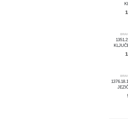
K
1
BRAV
1351.
KLJUČ
1
BRAV
1376.18
JEZI