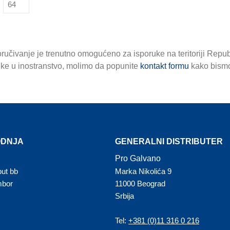
ručivanje je trenutno omogućeno za isporuke na teritoriji Repub
uke u inostranstvo, molimo da popunite
kontakt formu
kako bismo
ODNJA
GENERALNI DISTRIBUTER
Pro Galvano
put bb
Marka Nikolića 9
mbor
11000 Beograd
Srbija
Tel:
+381 (0)11 316 0 216