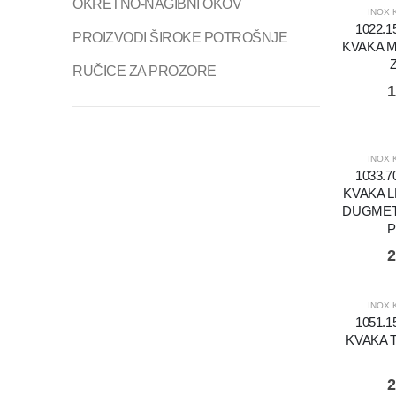
OKRETNO-NAGIBNI OKOV
INOX 
1022.
PROIZVODI ŠIROKE POTROŠNJE
KVAKA 
RUČICE ZA PROZORE
1
INOX 
1033.
KVAKA L
DUGMET
P
2
INOX 
1051.
KVAKA 
2