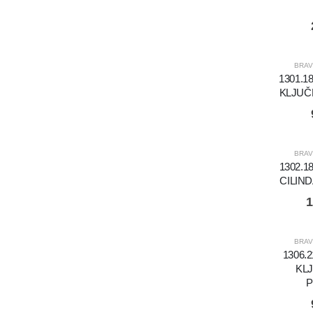
BRAV
1301.1
KLJUČ
BRAV
1302.1
CILIN
1
BRAV
1306.
KL
P