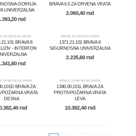
RNOSNA GORNJA
BRAVA 6.5 ZA DRVENA VRATA
A UNIVERZALNA
2.060,40
rsd
4.393,20
rsd
E ZA DRVENA VRATA
BRAVE ZA DRVENA VRATA
.21.101 BRAVA 8
1371.21.101 BRAVA 8
UZIV - INTERFON
SIGURNOSNA UNIVERZALNA
NIVERZALNA
2.235,60
rsd
1.341,60
rsd
E ZA METALNA VRATA
BRAVE ZA METALNA VRATA
00.101D BRAVA ZA
1380.00.101L BRAVA ZA
VPOŽARNA VRATA
PROTIVPOŽARNA VRATA
DESNA
LEVA
0.382,40
rsd
10.382,40
rsd