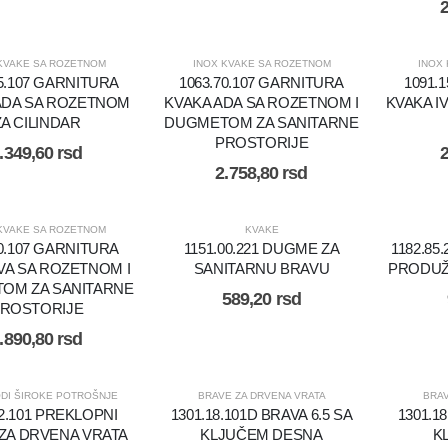
KVAKE SA ROZETNOM
INOX KVAKE SA ROZETNOM
INOX
15.107 GARNITURA
1063.70.107 GARNITURA
1091.
ADA SA ROZETNOM
KVAKA ADA SA ROZETNOM I
KVAKA I
ZA CILINDAR
DUGMETOM ZA SANITARNE
PROSTORIJE
.349,60
rsd
2.758,80
rsd
KVAKE SA ROZETNOM
KVAKE
70.107 GARNITURA
1151.00.221 DUGME ZA
1182.85
VA SA ROZETNOM I
SANITARNU BRAVU
PRODUŽ
OM ZA SANITARNE
589,20
rsd
ROSTORIJE
.890,80
rsd
DI ŠIROKE POTROŠNJE
BRAVE ZA DRVENA VRATA
BRAV
02.101 PREKLOPNI
1301.18.101D BRAVA 6.5 SA
1301.18
ZA DRVENA VRATA
KLJUČEM DESNA
K