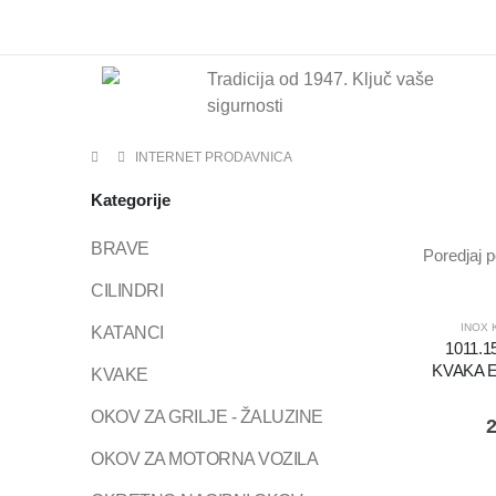
Tradicija od 1947.
Ključ vaše
sigurnosti
INTERNET PRODAVNICA
Kategorije
BRAVE
Poredjaj p
CILINDRI
INOX 
KATANCI
1011.
KVAKA 
KVAKE
OKOV ZA GRILJE - ŽALUZINE
2
OKOV ZA MOTORNA VOZILA