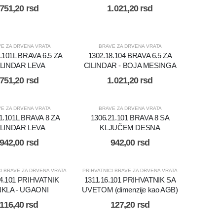
751,20
rsd
1.021,20
rsd
E ZA DRVENA VRATA
BRAVE ZA DRVENA VRATA
.101L BRAVA 6.5 ZA
1302.18.104 BRAVA 6.5 ZA
ILINDAR LEVA
CILINDAR - BOJA MESINGA
751,20
rsd
1.021,20
rsd
E ZA DRVENA VRATA
BRAVE ZA DRVENA VRATA
1.101L BRAVA 8 ZA
1306.21.101 BRAVA 8 SA
ILINDAR LEVA
KLJUČEM DESNA
942,00
rsd
942,00
rsd
CI BRAVE ZA DRVENA VRATA
PRIHVATNICI BRAVE ZA DRVENA VRATA
04.101 PRIHVATNIK
1311.16.101 PRIHVATNIK SA
NKLA - UGAONI
UVETOM (dimenzije kao AGB)
116,40
rsd
127,20
rsd