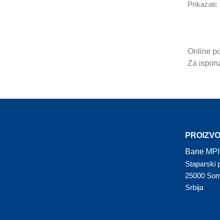
Prikazati:
Online po
Za ispor
PROIZV
Bane MPI
Staparski 
25000 So
Srbija