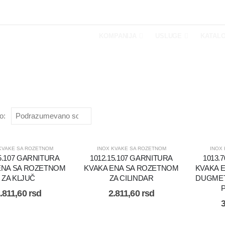
INTERNET PRODAVNICA
KOMPANIJA
USLUGE
KATALO
o:
KVAKE SA ROZETNOM
INOX KVAKE SA ROZETNOM
INOX
15.107 GARNITURA
1012.15.107 GARNITURA
1013.
ENA SA ROZETNOM
KVAKA ENA SA ROZETNOM
KVAKA 
ZA KLJUČ
ZA CILINDAR
DUGMET
.811,60
rsd
2.811,60
rsd