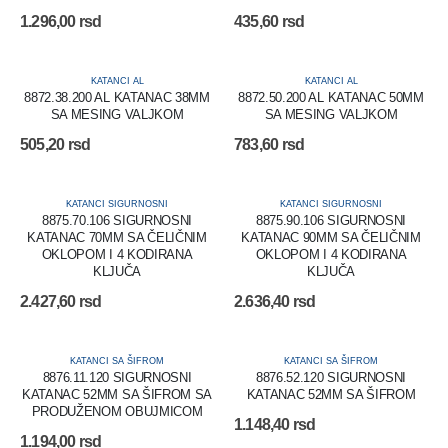
1.296,00
rsd
435,60
rsd
KATANCI AL
KATANCI AL
8872.38.200 AL KATANAC 38MM
8872.50.200 AL KATANAC 50MM
SA MESING VALJKOM
SA MESING VALJKOM
505,20
rsd
783,60
rsd
KATANCI SIGURNOSNI
KATANCI SIGURNOSNI
8875.70.106 SIGURNOSNI
8875.90.106 SIGURNOSNI
KATANAC 70MM SA ČELIČNIM
KATANAC 90MM SA ČELIČNIM
OKLOPOM I 4 KODIRANA
OKLOPOM I 4 KODIRANA
KLJUČA
KLJUČA
2.427,60
rsd
2.636,40
rsd
KATANCI SA ŠIFROM
KATANCI SA ŠIFROM
8876.11.120 SIGURNOSNI
8876.52.120 SIGURNOSNI
KATANAC 52MM SA ŠIFROM SA
KATANAC 52MM SA ŠIFROM
PRODUŽENOM OBUJMICOM
1.148,40
rsd
1.194,00
rsd