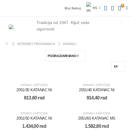
0
RS
Moj Nalog
Tradicija od 1947.
Ključ vaše
sigurnosti
INTERNET PRODAVNICA
KATANCI
KATANCI ZAŠTIĆENI
KATANCI ZAŠTIĆENI
2051/30 KATANAC NI
2051/40 KATANAC NI
813,60
rsd
914,40
rsd
KATANCI ZAŠTIĆENI
KATANCI ZAŠTIĆENI
2051/50 KATANAC NI
2051/60 KATANAC MS
1.434,00
rsd
1.582,80
rsd