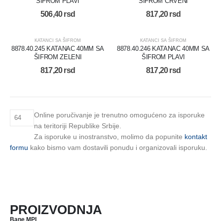
ŠIFROM PLAVI
ŠIFROM CRVENI
506,40
rsd
817,20
rsd
KATANCI SA ŠIFROM
KATANCI SA ŠIFROM
8878.40.245 KATANAC 40MM SA
8878.40.246 KATANAC 40MM SA
ŠIFROM ZELENI
ŠIFROM PLAVI
817,20
rsd
817,20
rsd
Online poručivanje je trenutno omogućeno za isporuke
na teritoriji Republike Srbije.
Za isporuke u inostranstvo, molimo da popunite
kontakt
formu
kako bismo vam dostavili ponudu i organizovali isporuku.
PROIZVODNJA
Bane MPI