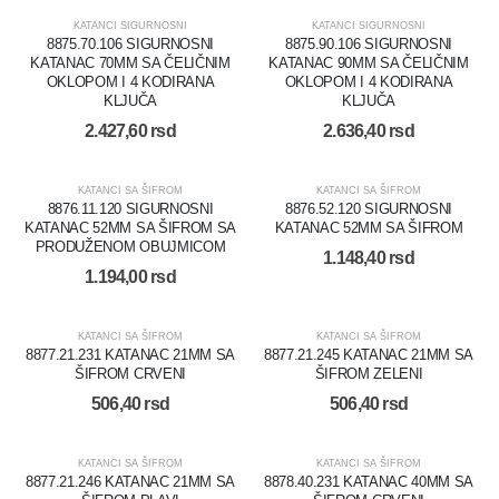
KATANCI SIGURNOSNI
KATANCI SIGURNOSNI
8875.70.106 SIGURNOSNI
8875.90.106 SIGURNOSNI
KATANAC 70MM SA ČELIČNIM
KATANAC 90MM SA ČELIČNIM
OKLOPOM I 4 KODIRANA
OKLOPOM I 4 KODIRANA
KLJUČA
KLJUČA
2.427,60
rsd
2.636,40
rsd
KATANCI SA ŠIFROM
KATANCI SA ŠIFROM
8876.11.120 SIGURNOSNI
8876.52.120 SIGURNOSNI
KATANAC 52MM SA ŠIFROM SA
KATANAC 52MM SA ŠIFROM
PRODUŽENOM OBUJMICOM
1.148,40
rsd
1.194,00
rsd
KATANCI SA ŠIFROM
KATANCI SA ŠIFROM
8877.21.231 KATANAC 21MM SA
8877.21.245 KATANAC 21MM SA
ŠIFROM CRVENI
ŠIFROM ZELENI
506,40
rsd
506,40
rsd
KATANCI SA ŠIFROM
KATANCI SA ŠIFROM
8877.21.246 KATANAC 21MM SA
8878.40.231 KATANAC 40MM SA